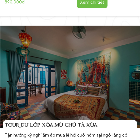
890,000đ
Xem chi tiết
TOUR DỰ LỚP XÓA MÙ CHỮ TÀ XÙA
Tận hưởng kỳ nghỉ ấm áp mùa lễ hội cuối năm tại ngôi làng cổ