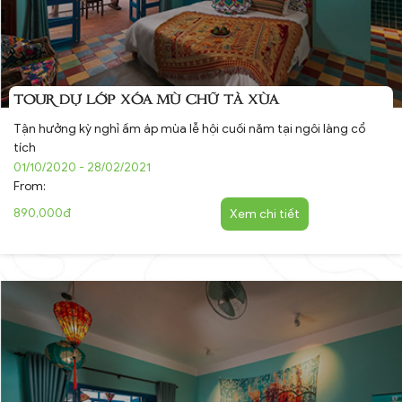
TOUR DỰ LỚP XÓA MÙ CHỮ TÀ XÙA
Tận hưởng kỳ nghỉ ấm áp mùa lễ hội cuối năm tại ngôi làng cổ
tích
01/10/2020 - 28/02/2021
From:
890,000đ
Xem chi tiết