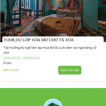
TOUR DỰ LỚP XÓA MÙ CHỮ TÀ XÙA
Tận hưởng kỳ nghỉ ấm áp mùa lễ hội cuối năm tại ngôi làng cổ
tích
01/10/2020 - 28/02/2021
From:
890,000đ
Xem chi tiết