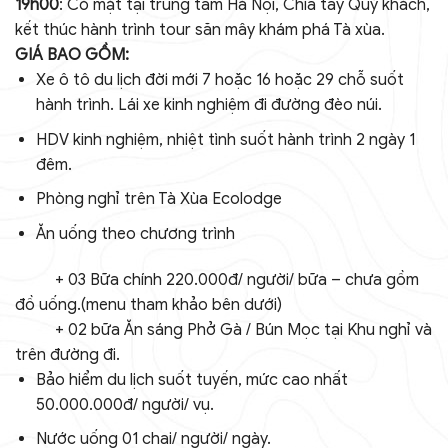
19h00
: Có mặt tại trung tâm Hà Nội, Chia tay Quý khách,
kết thúc hành trình tour săn mây khám phá Tà xùa.
GIÁ BAO GỒM:
Xe ô tô du lịch đời mới 7 hoặc 16 hoặc 29 chỗ suốt
hành trình. Lái xe kinh nghiệm đi đường đèo núi.
HDV kinh nghiệm, nhiệt tình suốt hành trình 2 ngày 1
đêm.
Phòng nghỉ trên Tà Xùa Ecolodge
Ăn uống theo chương trình
+ 03 Bữa chính 220.000đ/ người/ bữa – chưa gồm
đồ uống.(menu tham khảo bên dưới)
+ 02 bữa Ăn sáng Phở Gà / Bún Mọc tại Khu nghỉ và
trên đường đi.
Bảo hiểm du lịch suốt tuyến, mức cao nhất
50.000.000đ/ người/ vụ.
Nước uống 01 chai/ người/ ngày.