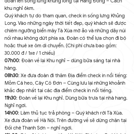
đoàn lên sống lưng khủng long tại Háng Đồng – Cách
khu nghỉ 6km.
Quý khách tự do tham quan, check in sống lưng Khủng
Long. Vào những ngày thời tiết đẹp, quý khách sẽ được
chiêm ngưỡng biển mây Tà Xùa mờ ảo và những dãy núi
nối nhau không dứt phía xa. Đoàn có thể lựa chọn đi bộ
hoặc thuê xe ôm di chuyển. (Chi phí chưa bao gồm:
30.000 đ / 1xe / 1 chiều)
07h00
: Đoàn về lại Khu nghỉ – dùng bữa sáng tại nhà
hàng.
08h30
: Xe đưa đoàn đi thăm Địa điểm check in nổi tiếng:
Mỏm Cá heo, Cây Cô Đơn – Cùng lưu lại những khoảnh
khắc đẹp nhất tại các địa điểm check in nổi tiếng.
11h30
: Đoàn về lại Khu nghỉ. Dùng bữa trưa tại nhà hang.
Nghỉ ngơi.
14h00
: Làm thủ tục trả phòng – Quý khách rời Tà Xùa.
Xe đưa đoàn về Hà Nội. Trên đường về sẽ dừng chân tại
Đồi chè Thanh Sơn – nghỉ ngơi.