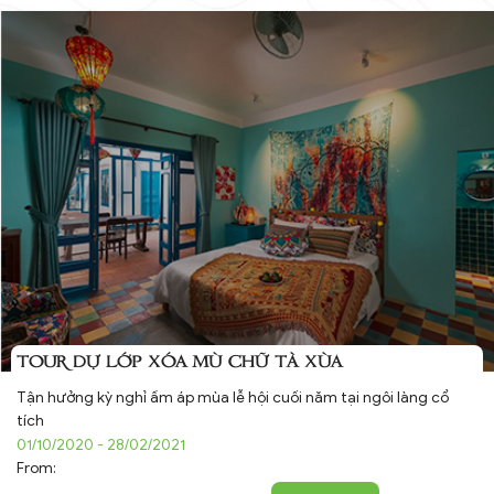
TOUR DỰ LỚP XÓA MÙ CHỮ TÀ XÙA
Tận hưởng kỳ nghỉ ấm áp mùa lễ hội cuối năm tại ngôi làng cổ
tích
01/10/2020 - 28/02/2021
From: