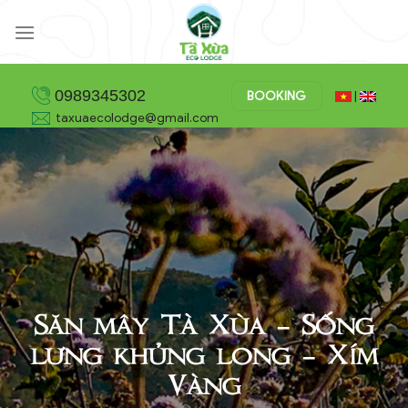
Skip
to
content
0989345302
BOOKING
|
taxuaecolodge@gmail.com
Săn mây Tà Xùa – Sống
lưng khủng long – Xím
Vàng