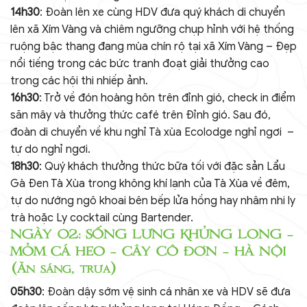
14h30
: Đoàn lên xe cùng HDV đưa quý khách di chuyển
lên xã Xím Vàng và chiêm ngưỡng chụp hỉnh với hệ thống
ruộng bậc thang đang mùa chín rộ tại xã Xím Vàng – Đẹp
nổi tiếng trong các bức tranh đoạt giải thưởng cao
trong các hội thi nhiếp ảnh.
16h30
: Trở về đón hoàng hôn trên đỉnh gió, check in điểm
săn mây và thưởng thức café trên Đỉnh gió. Sau đó,
đoàn di chuyển về khu nghỉ Tà xùa Ecolodge nghỉ ngơi –
tự do nghỉ ngơi.
18h30
: Quý khách thưởng thức bữa tối với đặc sản Lẩu
Gà Đen Tà Xùa trong không khí lạnh của Tà Xùa về đêm,
tự do nướng ngô khoai bên bếp lửa hồng hay nhâm nhi ly
trà hoặc Ly cocktail cùng Bartender.
NGÀY 02: SỐNG LƯNG KHỦNG LONG –
MỎM CÁ HEO – CÂY CÔ ĐƠN – HÀ NỘI
(Ăn sáng, trưa)
05h30
: Đoàn dậy sớm vệ sinh cá nhân xe và HDV sẽ đưa