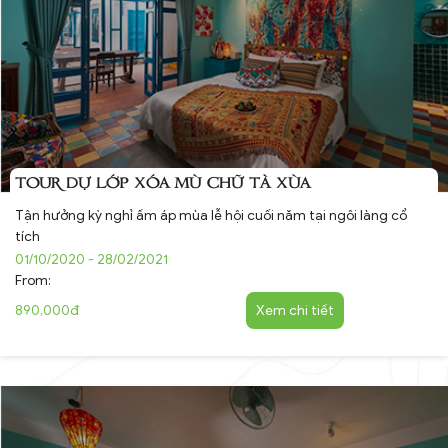
TOUR DỰ LỚP XÓA MÙ CHỮ TÀ XÙA
Tận hưởng kỳ nghỉ ấm áp mùa lễ hội cuối năm tại ngôi làng cổ
tích
01/10/2020 - 28/02/2021
From:
890,000đ
Xem chi tiết