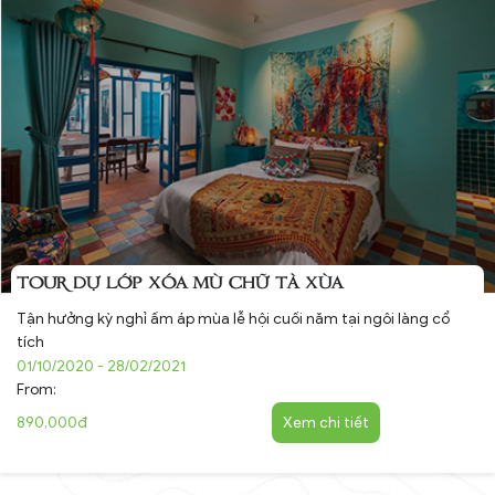
TOUR DỰ LỚP XÓA MÙ CHỮ TÀ XÙA
Tận hưởng kỳ nghỉ ấm áp mùa lễ hội cuối năm tại ngôi làng cổ
tích
01/10/2020 - 28/02/2021
From:
890,000đ
Xem chi tiết