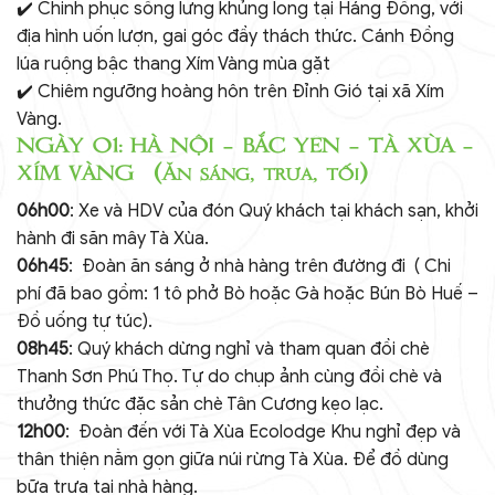
✔️ Chinh phục sống lưng khủng long tại Háng Đồng, với
địa hình uốn lượn, gai góc đầy thách thức. Cánh Đồng
lúa ruộng bậc thang Xím Vàng mùa gặt
✔️ Chiêm ngưỡng hoàng hôn trên Đỉnh Gió tại xã Xím
Vàng.
NGÀY 01: HÀ NỘI – BẮC YÊN – TÀ XÙA –
XÍM VÀNG (Ăn sáng, trưa, tối)
06h00
: Xe và HDV của đón Quý khách tại khách sạn, khởi
hành đi săn mây Tà Xùa.
06h45
: Đoàn ăn sáng ở nhà hàng trên đường đi ( Chi
phí đã bao gồm: 1 tô phở Bò hoặc Gà hoặc Bún Bò Huế –
Đồ uống tự túc).
08h45
: Quý khách dừng nghỉ và tham quan đồi chè
Thanh Sơn Phú Thọ. Tự do chụp ảnh cùng đồi chè và
thưởng thức đặc sản chè Tân Cương kẹo lạc.
12h00
: Đoàn đến với Tà Xùa Ecolodge Khu nghỉ đẹp và
thân thiện nằm gọn giữa núi rừng Tà Xùa. Để đồ dùng
bữa trưa tại nhà hàng.