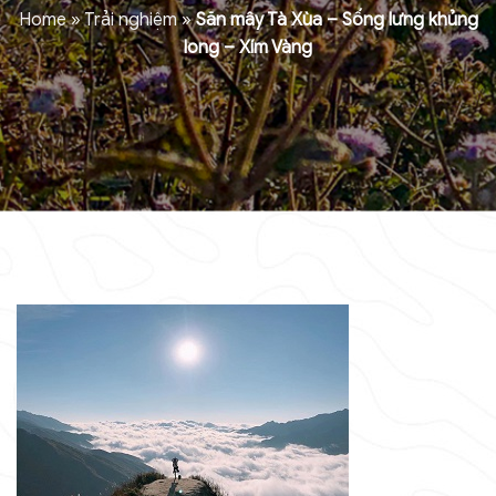
Home
»
Trải nghiệm
»
Săn mây Tà Xùa – Sống lưng khủng
long – Xím Vàng