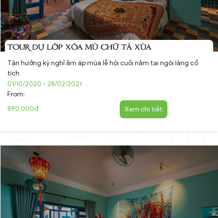
TOUR DỰ LỚP XÓA MÙ CHỮ TÀ XÙA
Tận hưởng kỳ nghỉ ấm áp mùa lễ hội cuối năm tại ngôi làng cổ
tích
01/10/2020 - 28/02/2021
From:
890,000đ
Xem chi tiết