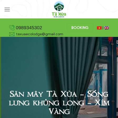
Skip
to
content
0989345302
BOOKING
|
taxuaecolodge@gmail.com
Săn mây Tà Xùa – Sống
lưng khủng long – Xím
Vàng