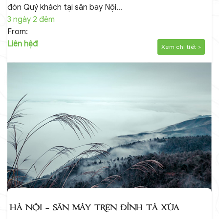
đón Quý khách tại sân bay Nội…
3 ngày 2 đêm
From:
Liên hệđ
Xem chi tiết >
HÀ NỘI – SĂN MÂY TRÊN ĐỈNH TÀ XÙA