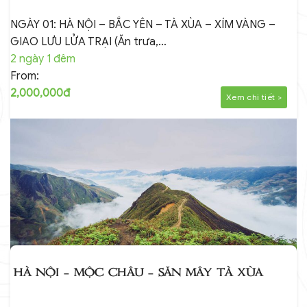
NGÀY 01: HÀ NỘI – BẮC YÊN – TÀ XÙA – XÍM VÀNG –
GIAO LƯU LỬA TRẠI (Ăn trưa,…
2 ngày 1 đêm
From:
2,000,000đ
Xem chi tiết >
HÀ NỘI – MỘC CHÂU – SĂN MÂY TÀ XÙA