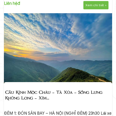
Liên hệđ
Xem chi tiết >
Cầu Kính Mộc Châu – Tà Xùa – Sống Lưng
Khủng Long – Xím...
ĐÊM 1: ĐÓN SÂN BAY – HÀ NỘI (NGHỈ ĐÊM) 23h30 Lái xe