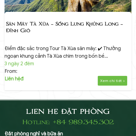
Săn Mây Tà Xùa – Sống Lưng Khủng Long –
Đỉnh Gió
Điểm đặc sắc trong Tour Tà Xùa săn mây: ✔️ Thưởng
ngoạn khung cảnh Tà Xùa chìm trong bốn bề…
3 ngày 2 đêm
From:
Liên hệđ
Xem chi tiết >
LIÊN HỆ ĐẶT PHÒNG
Hotline: +84 989.345.302
Đặt phòng nghỉ và bữa ăn