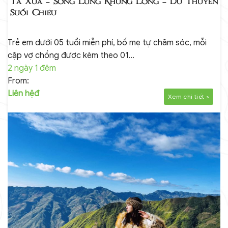
Tà Xùa – Sống Lưng Khủng Long – Du Thuyền
Suối Chiếu
Trẻ em dưới 05 tuổi miễn phí, bố mẹ tự chăm sóc, mỗi
cặp vợ chồng được kèm theo 01…
2 ngày 1 đêm
From:
Liên hệđ
Xem chi tiết >