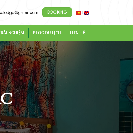
BOOKING
|
colodge@gmail.com
TRẢI NGHIỆM
BLOG DU LỊCH
LIÊN HỆ
ắc