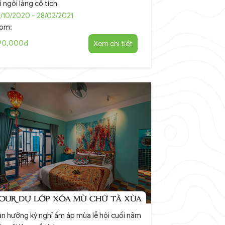
i ngôi làng cổ tích
/10/2020 - 28/02/2021
rom:
90,000đ
Xem chi tiết
OUR DỰ LỚP XÓA MÙ CHỮ TÀ XÙA
n hưởng kỳ nghỉ ấm áp mùa lễ hội cuối năm