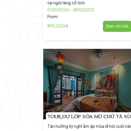
tại ngôi làng cổ tích
01/10/2020 - 28/02/2021
From:
890,000đ
Xem chi tiết
TOUR DỰ LỚP XÓA MÙ CHỮ TÀ XÙ
Tận hưởng kỳ nghỉ ấm áp mùa lễ hội cuối n