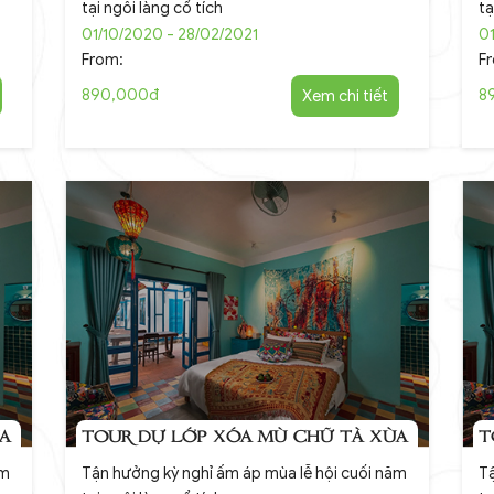
tại ngôi làng cổ tích
tạ
01/10/2020 - 28/02/2021
01
From:
F
890,000đ
Xem chi tiết
8
A
TOUR DỰ LỚP XÓA MÙ CHỮ TÀ XÙA
T
ăm
Tận hưởng kỳ nghỉ ấm áp mùa lễ hội cuối năm
Tậ