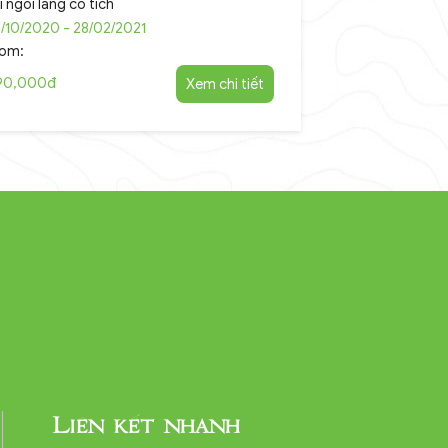
i ngôi làng cổ tích
/10/2020 - 28/02/2021
rom:
90,000đ
Xem chi tiết
Liên kết nhanh