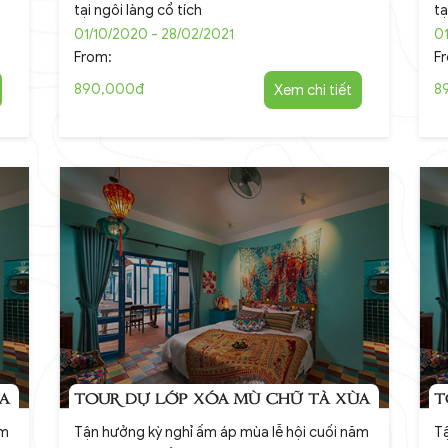
tại ngôi làng cổ tích
tạ
01/10/2020 - 28/02/2021
01
From:
F
890,000đ
Xem chi tiết
8
A
TOUR DỰ LỚP XÓA MÙ CHỮ TÀ XÙA
T
ăm
Tận hưởng kỳ nghỉ ấm áp mùa lễ hội cuối năm
Tậ