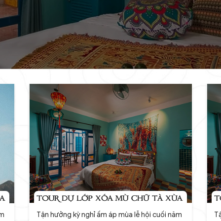
A
TOUR DỰ LỚP XÓA MÙ CHỮ TÀ XÙA
T
ăm
Tận hưởng kỳ nghỉ ấm áp mùa lễ hội cuối năm
Tậ