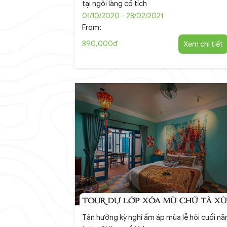
tại ngôi làng cổ tích
01/10/2020 - 28/02/2021
From:
890,000đ
Xem chi tiết
TOUR DỰ LỚP XÓA MÙ CHỮ TÀ XÙ
Tận hưởng kỳ nghỉ ấm áp mùa lễ hội cuối n