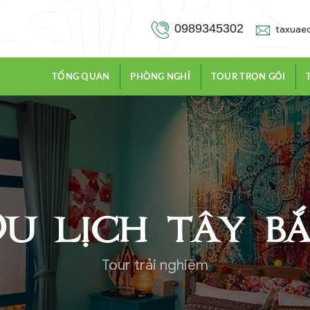
0989345302
taxuae
TỔNG QUAN
PHÒNG NGHỈ
TOUR TRỌN GÓI
u lịch tây b
Tour trải nghiệm