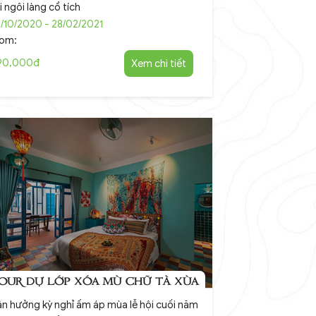
i ngôi làng cổ tích
/10/2020 - 28/02/2021
rom:
90,000đ
Xem chi tiết
OUR DỰ LỚP XÓA MÙ CHỮ TÀ XÙA
n hưởng kỳ nghỉ ấm áp mùa lễ hội cuối năm