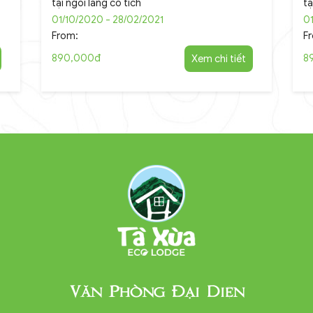
tại ngôi làng cổ tích
tạ
01/10/2020 - 28/02/2021
01
From:
F
890,000đ
Xem chi tiết
8
Văn Phòng Đại Diện